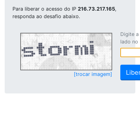
Para liberar o acesso
do IP
216.73.217.165
,
responda ao desafio abaixo.
Digite 
lado no
[trocar imagem]